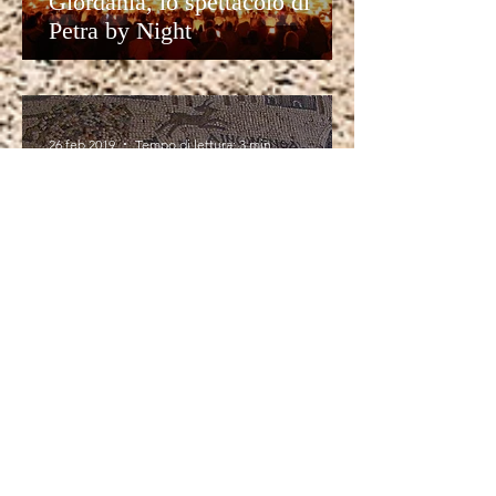
Giordania, lo spettacolo di
Petra by Night
26 feb 2019
Tempo di lettura: 3 min
Giordania, info utili per la
vostra visita a Madaba
25 feb 2019
Tempo di lettura: 3 min