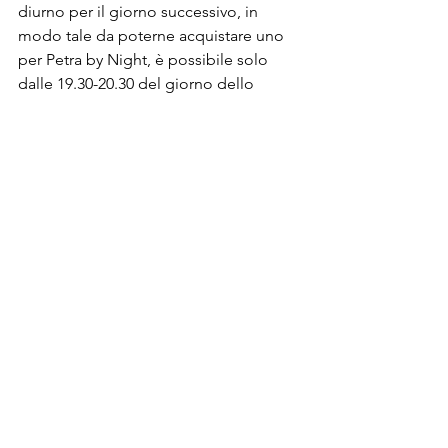
diurno per il giorno successivo, in 
modo tale da poterne acquistare uno 
per Petra by Night, è possibile solo 
dalle 19.30-20.30 del giorno dello 
spettacolo. Se si ha il Jordan Pass, 
però, questo non vale: è sufficiente 
andare al centro visitatori in un 
qualsiasi momento della giornata e in 
pochi minuti acquisterete i biglietti.
Altri articoli sulla Giordania
Potete trovare di seguito l'elenco dei 
miei altri articoli a tema Giordania:
Il mio itinerario di 9 giorni in 
Giordania
Informazioni utili sulla Giordania
Cosa fare ad Amman