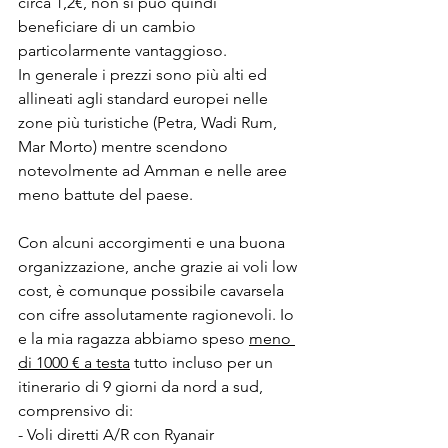
circa 1,2€, non si può quindi 
beneficiare di un cambio 
particolarmente vantaggioso.
In generale i prezzi sono più alti ed 
allineati agli standard europei nelle 
zone più turistiche (Petra, Wadi Rum, 
Mar Morto) mentre scendono 
notevolmente ad Amman e nelle aree 
meno battute del paese.
Con alcuni accorgimenti e una buona 
organizzazione, anche grazie ai voli low 
cost, è comunque possibile cavarsela 
con cifre assolutamente ragionevoli. Io 
e la mia ragazza abbiamo speso 
meno 
di 1000 € a testa
 tutto incluso per un 
itinerario di 9 giorni da nord a sud, 
comprensivo di:
- Voli diretti A/R con Ryanair