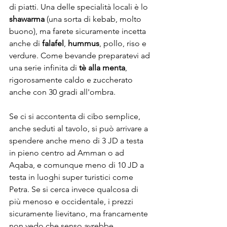
di piatti. Una delle specialità locali è lo 
shawarma 
(una sorta di kebab, molto 
buono), ma farete sicuramente incetta 
anche di 
falafel
, 
hummus
, pollo, riso e 
verdure. Come bevande preparatevi ad 
una serie infinita di 
tè alla menta
, 
rigorosamente caldo e zuccherato 
anche con 30 gradi all'ombra.
Se ci si accontenta di cibo semplice, 
anche seduti al tavolo, si può arrivare a 
spendere anche meno di 3 JD a testa 
in pieno centro ad Amman o ad 
Aqaba, e comunque meno di 10 JD a 
testa in luoghi super turistici come 
Petra. Se si cerca invece qualcosa di 
più menoso e occidentale, i prezzi 
sicuramente lievitano, ma francamente 
non vedo che senso avrebbe.