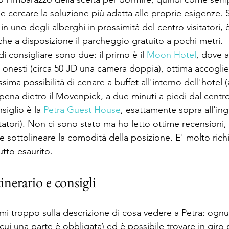
 e cercare la soluzione più adatta alle proprie esigenze. S
 in uno degli alberghi in prossimità del centro visitatori,
e a disposizione il parcheggio gratuito a pochi metri.
i consigliare sono due: il primo è il 
Moon Hotel
, dove 
i onesti (circa 50 JD una camera doppia), ottima accogli
ssima possibilità di cenare a buffet all'interno dell'hotel 
pena dietro il Movenpick, a due minuti a piedi dal centro 
siglio è la 
Petra Guest House
, esattamente sopra all'ing
itatori). Non ci sono stato ma ho letto ottime recensioni, e
e sottolineare la comodità della posizione. E' molto richi
utto esaurito.
tinerario e consigli
i troppo sulla descrizione di cosa vedere a Petra: ognuno 
 cui una parte è obbligata) ed è possibile trovare in giro 