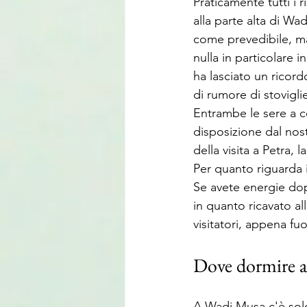
Praticamente tutti i r
alla parte alta di Wa
come prevedibile, ma
nulla in particolare 
ha lasciato un ricord
di rumore di stovigli
Entrambe le sere a c
disposizione dal nost
della visita a Petra,
Per quanto riguarda i 
Se avete energie dopo
in quanto ricavato al
visitatori, appena fuo
Dove dormire 
A Wadi Musa c'è solo