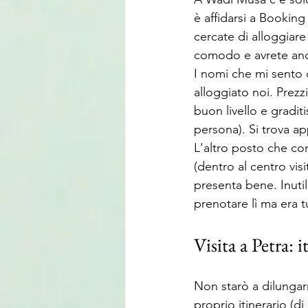
è affidarsi a Booking
cercate di alloggiare
comodo e avrete anch
I nomi che mi sento d
alloggiato noi. Prezz
buon livello e graditi
persona). Si trova ap
L'altro posto che con
(dentro al centro vis
presenta bene. Inutil
prenotare lì ma era t
Visita a Petra: i
Non starò a dilungarm
proprio itinerario (di