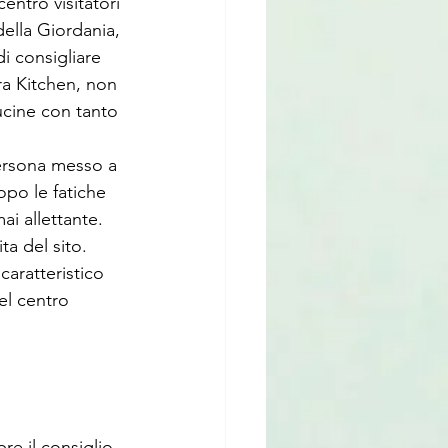
centro visitatori 
della Giordania, 
i consigliare 
ra Kitchen, non 
cucine con tanto 
ersona messo a 
opo le fatiche 
ai allettante.
ta del sito.
aratteristico 
el centro 
e il consiglio 