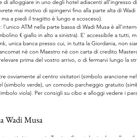
di alloggiare in uno degli hotel adiacenti all'ingresso di
rete mai motivo di spingervi fino alla parte alta di Wad
ma a piedi il tragitto è lungo e scosceso).
: l'unico ATM nella parte bassa di Wadi Musa è all'intern
lino € giallo in alto a sinistra). E' accessibile a tutti, 
, unica banca presso cui, in tutta la Giordania, non siam
bancomat nè con Maestro nè con carta di credito Masterc
relevare prima del vostro arrivo, o di fermarvi lungo la st
tre ovviamente al centro visitatori (simbolo arancione ne
tel (simbolo verde), un comodo parcheggio gratuito (simb
simbolo viola). Per consigli su cibo e alloggi vedere i para
 a Wadi Musa