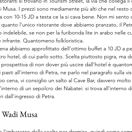
istoranti si trovano in Tourism Street, la via che collega il 
di Musa. I prezzi sono mediamente più alti che nel resto 
 con 10-15 JD a testa ce la si cava bene. Non mi sento d
in quanto l'unico ristorante dove abbiamo pranzato, il Pet
o indelebile, se non per la furibonda lite in arabo nelle 
e infrante. Quantomeno folkloristica.
ena abbiamo approfittato dell'ottimo buffet a 10 JD a p
ro hotel, di cui parlo sotto. Scelta piuttosto pigra, ma d
 la prospettiva di non dover più uscire dall'hotel è quantom
pasti all'interno di Petra, ne parlo nel paragrafo sulla visi
 cena, vi consiglio un salto al Cave Bar, davvero molto c
l'interno di un sepolcro dei Nabatei: si trova all'interno d
ri dall'ingresso di Petra.
a Wadi Musa
 l'imbarazzo della scelta per dormire, quindi come sempr