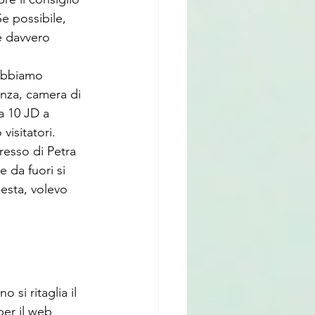
e possibile, 
 è davvero 
abbiamo 
enza, camera di 
(a 10 JD a 
visitatori.
resso di Petra 
 da fuori si 
esta, volevo 
si ritaglia il 
per il web 