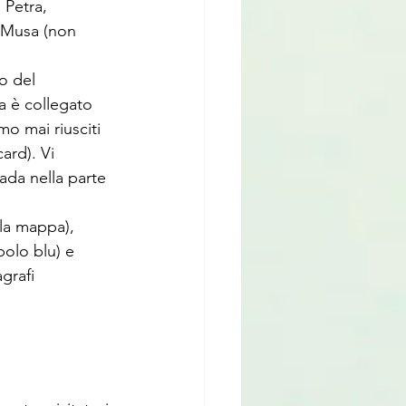
 Petra, 
i Musa (non 
o del 
ma è collegato 
o mai riusciti 
ard). Vi 
rada nella parte 
lla mappa), 
olo blu) e 
grafi 