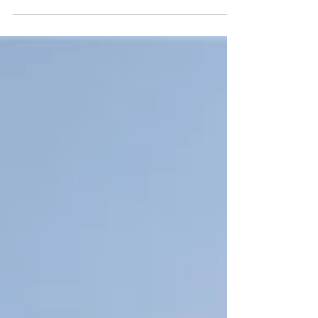
viaggio in Giordania è Aqaba, grazie alla sua
posizione strategica a pochi km da Petra, dal
Wadi...