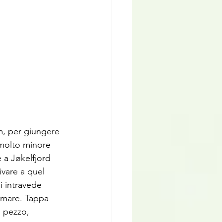
m, per giungere 
 molto minore 
 a Jøkelfjord 
vare a quel 
 intravede 
n mare. Tappa 
 pezzo, 