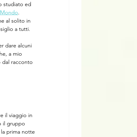
o studiato ed 
l Mondo
. 
 al solito in 
glio a tutti.
r dare alcuni 
he, a mio 
 dal racconto 
 il viaggio in 
o il gruppo 
 la prima notte 