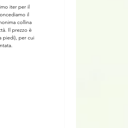
mo iter per il 
 concediamo il 
monima collina 
tà. Il prezzo è 
 piedi), per cui 
ntata.