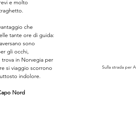
revi e molto 
traghetto. 
vantaggio che 
lle tante ore di guida: 
traversano sono 
r gli occhi, 
i trova in Norvegia per 
Sulla strada per A
ore si viaggio scorrono 
iuttosto indolore.
 Capo Nord