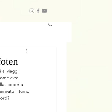
foten
 ai viaggi 
come avrei 
lla scoperta 
rrivato il turno 
Nord?