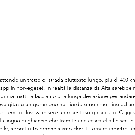
attende un tratto di strada piuttosto lungo, più di 400 k
p in norvegese). In realtà la distanza da Alta sarebbe
i prima mattina facciamo una lunga deviazione per andare
eve gita su un gommone nel fiordo omonimo, fino ad arri
 un tempo doveva essere un maestoso ghiacciaio. Oggi si
 lingua di ghiaccio che tramite una cascatella finisce i
ile, soprattutto perché siamo dovuti tornare indietro un