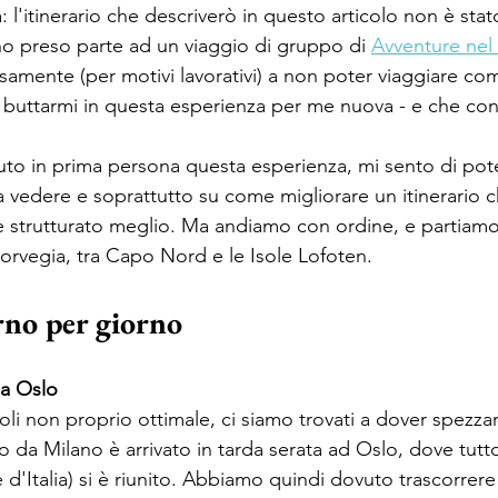
l'itinerario che descriverò in questo articolo non è stat
o preso parte ad un viaggio di gruppo di 
Avventure ne
mente (per motivi lavorativi) a non poter viaggiare come
 buttarmi in questa esperienza per me nuova - e che consi
suto in prima persona questa esperienza, mi sento di pote
 vedere e soprattutto su come migliorare un itinerario c
e strutturato meglio. Ma andiamo con ordine, e partiamo
Norvegia, tra Capo Nord e le Isole Lofoten.
rno per giorno
 a Oslo
i non proprio ottimale, ci siamo trovati a dover spezzare
lo da Milano è arrivato in tarda serata ad Oslo, dove tutt
e d'Italia) si è riunito. Abbiamo quindi dovuto trascorrere