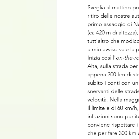
Sveglia al mattino pre
ritiro delle nostre au
primo assaggio di Nor
(ca 420 m di altezza),
tutt'altro che modico 
a mio avviso vale la 
Inizia così l'
on-the-r
Alta, sulla strada p
appena 300 km di st
subito i conti con un
snervanti delle strade
velocità. Nella maggi
il limite è di 60 km/h
infrazioni sono puni
conviene rispettare i 
che per fare 300 km c