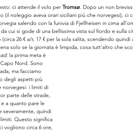
sto: ci attende il volo per 
Tromsø
. Dopo un non brevissi
to (il noleggio aveva orari siciliani più che norvegesi), ci
vegia salendo con la funivia di Fjellheisen in cima all'o
 da cui si gode di una bellissima vista sul fiordo e sulla cit
(circa 26 € a/r, 17 € per la sola salita, scendendo quindi a
pena solo se la giornata è limpida, cosa tutt'altro che sco
oad
: la prima meta è 
er Capo Nord. Sono 
rada, ma facciamo 
o degli aspetti più 
 norvegesi: i limiti di 
or parte delle strade, 
, e a quanto pare le 
te severamente, quindi 
limiti. Questo significa 
i vogliono circa 6 ore, 