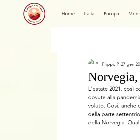
Home
Italia
Europa
Mon
Filippo P.
27 gen 2
Norvegia,
L'estate 2021, così co
dovute alla pandemia
voluto. Così, anche 
della parte settentri
della Norvegia. Qual