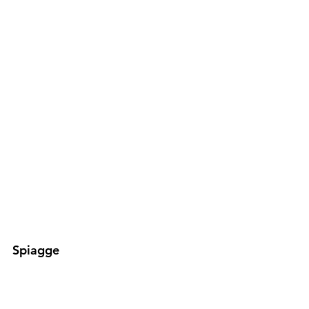
Spiagge
Pereybere
: piccola baia situata 
appena a nord di Grand Baie, bel 
mare ma si riempie abbastanza in 