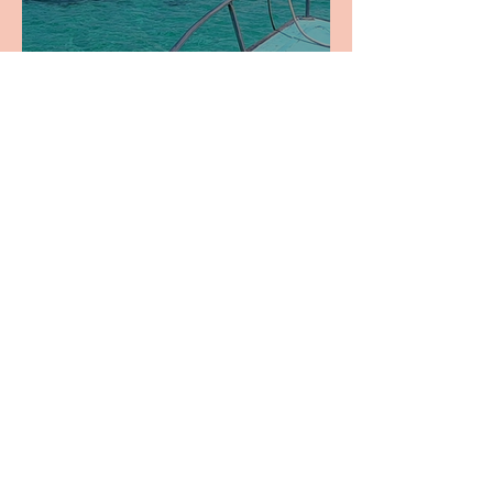
Mauritius, il mio itinerario di
12 giorni
Filippo P.
17 mar 2022
Tempo di lettura: 14 min
Arabia Saudita, dove il turismo
non è ancora arrivato